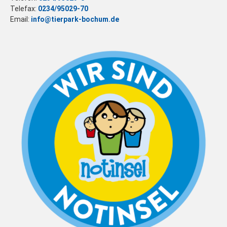
Telefax:
0234/95029-70
Email:
info@tierpark-bochum.de