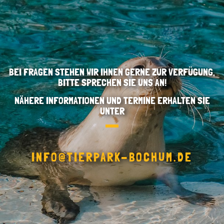
BEI FRAGEN STEHEN WIR IHNEN GERNE ZUR VERFÜGUNG,
BITTE SPRECHEN SIE UNS AN!
NÄHERE INFORMATIONEN UND TERMINE ERHALTEN SIE
UNTER
INFO@TIERPARK-BOCHUM.DE