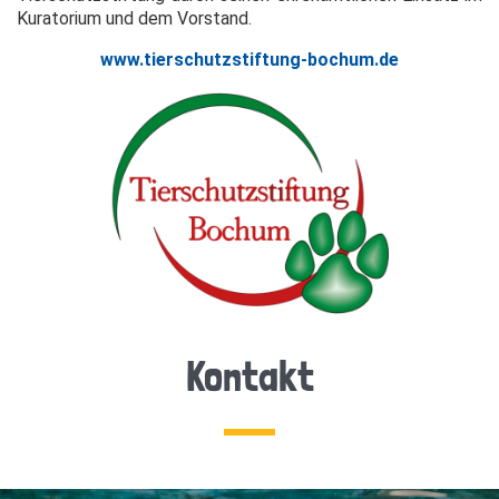
Kuratorium und dem Vorstand.
www.tierschutzstiftung-bochum.de
Kontakt