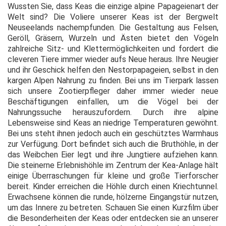
Wussten Sie, dass Keas die einzige alpine Papageienart der
Welt sind? Die Voliere unserer Keas ist der Bergwelt
Neuseelands nachempfunden. Die Gestaltung aus Felsen,
Geröll, Gräsern, Wurzeln und Ästen bietet den Vögeln
zahlreiche Sitz- und Klettermöglichkeiten und fordert die
cleveren Tiere immer wieder aufs Neue heraus. Ihre Neugier
und ihr Geschick helfen den Nestorpapageien, selbst in den
kargen Alpen Nahrung zu finden. Bei uns im Tierpark lassen
sich unsere Zootierpfleger daher immer wieder neue
Beschäftigungen einfallen, um die Vögel bei der
Nahrungssuche herauszufordern. Durch ihre alpine
Lebensweise sind Keas an niedrige Temperaturen gewöhnt.
Bei uns steht ihnen jedoch auch ein geschütztes Warmhaus
zur Verfügung. Dort befindet sich auch die Bruthöhle, in der
das Weibchen Eier legt und ihre Jungtiere aufziehen kann.
Die steinerne Erlebnishöhle im Zentrum der Kea-Anlage hält
einige Überraschungen für kleine und große Tierforscher
bereit. Kinder erreichen die Höhle durch einen Kriechtunnel.
Erwachsene können die runde, hölzerne Eingangstür nutzen,
um das Innere zu betreten. Schauen Sie einen Kurzfilm über
die Besonderheiten der Keas oder entdecken sie an unserer