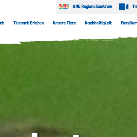
BNE Regionalzentrum
Ti
uch
Tierpark Erleben
Unsere Tiere
Nachhaltigkeit
Fossiliu