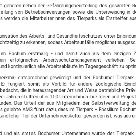
 gehören neben der Gefährdungsbeurteilung des gesamten Be
llung von Betriebsanweisungen sowie die Unterweisung in der
s werden die Mitarbeiter:innen des Tierparks als Ersthelfer a
ganisation des Arbeits- und Gesundheitsschutzes unter Einbindu
echtzeitig zu erkennen, sodass Arbeitsunfälle möglichst ausges
m Bochum erstmalig - und damit auch als dem einzigen Zoo
in erfolgreiches Arbeitsschutzmanagement verliehen. 
und kontinuierlich alle Arbeitsabläufe im Tagesgeschäft zu opti
smerkmal entsprechend gewürdigt und der Bochumer Tierpark
Er fungiert somit als Vorbild für andere zoologische Einri
dacht, die in herausragender Art und Weise betriebliche Präve
n zwei Jahren stellten über 100 Unternehmen ihre Ideen und Pro
den. Das Urteil der aus Mitgliedern der Selbstverwaltung d
s gelebte AMS führt dazu, dass im Tierpark + Fossilium Bochum
rständlicher Teil der Unternehmenskultur geworden ist, was aus 
and und als erstes Bochumer Unternehmen wurde der Tierpar