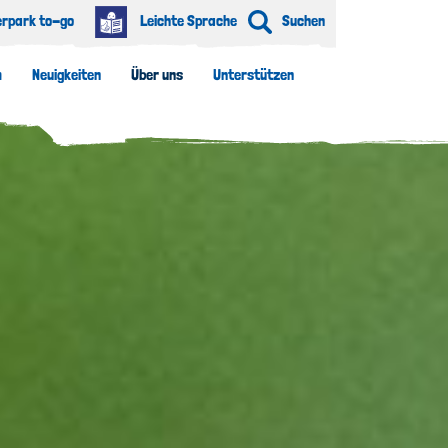
erpark to-go
Leichte Sprache
Suchen
m
Neuigkeiten
Über uns
Unterstützen