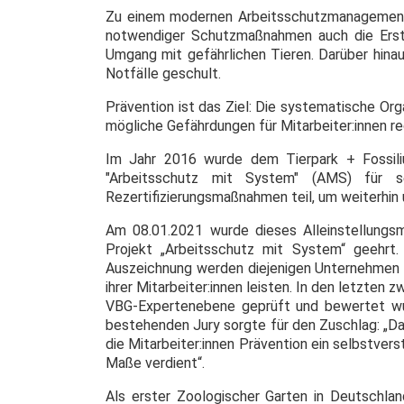
Zu einem modernen Arbeitsschutzmanagement
notwendiger Schutzmaßnahmen auch die Erste
Umgang mit gefährlichen Tieren. Darüber hinau
Notfälle geschult.
Prävention ist das Ziel: Die systematische Or
mögliche Gefährdungen für Mitarbeiter:innen r
Im Jahr 2016 wurde dem Tierpark + Fossiliu
"Arbeitsschutz mit System" (AMS) für se
Rezertifizierungsmaßnahmen teil, um weiterhin 
Am 08.01.2021 wurde dieses Alleinstellung
Projekt „Arbeitsschutz mit System“ geehrt. 
Auszeichnung werden diejenigen Unternehmen be
ihrer Mitarbeiter:innen leisten. In den letzte
VBG-Expertenebene geprüft und bewertet wur
bestehenden Jury sorgte für den Zuschlag: „Da
die Mitarbeiter:innen Prävention ein selbstve
Maße verdient“.
Als erster Zoologischer Garten in Deutschl