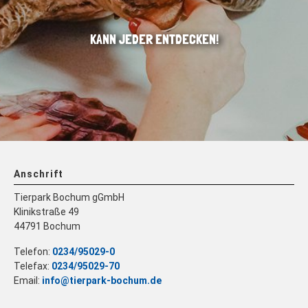
KANN JEDER ENTDECKEN!
Anschrift
Tierpark Bochum gGmbH
Klinikstraße 49
44791 Bochum
Telefon:
0234/95029-0
Telefax:
0234/95029-70
Email:
info@tierpark-bochum.de