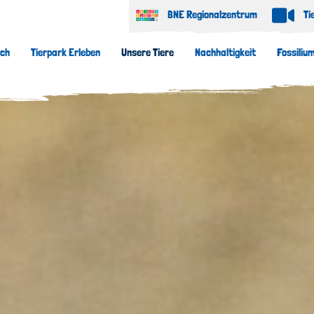
BNE Regionalzentrum
Ti
uch
Tierpark Erleben
Unsere Tiere
Nachhaltigkeit
Fossiliu