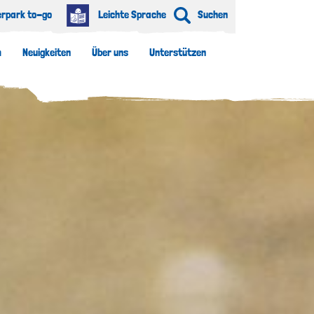
erpark to-go
Leichte Sprache
Suchen
m
Neuigkeiten
Über uns
Unterstützen