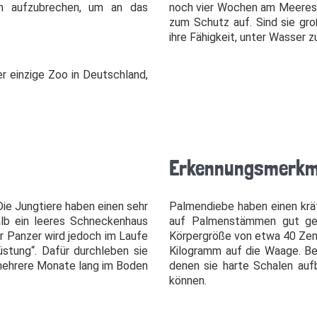
n aufzubrechen, um an das
noch vier Wochen am Meeres
zum Schutz auf. Sind sie gro
ihre Fähigkeit, unter Wasser 
er einzige Zoo in Deutschland,
Erkennungsmerkm
Die Jungtiere haben einen sehr
Palmendiebe haben einen kräf
lb ein leeres Schneckenhaus
auf Palmenstämmen gut get
r Panzer wird jedoch im Laufe
Körpergröße von etwa 40 Zent
üstung“. Dafür durchleben sie
Kilogramm auf die Waage. Bes
 mehrere Monate lang im Boden
denen sie harte Schalen au
können.