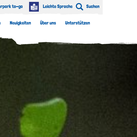
erpark to-go
Leichte Sprache
Suchen
m
Neuigkeiten
Über uns
Unterstützen