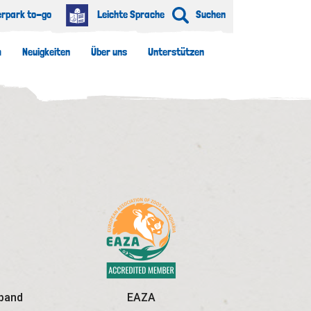
erpark to-go
Leichte Sprache
Suchen
m
Neuigkeiten
Über uns
Unterstützen
rband
EAZA