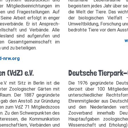
er Mitgliedseinrichtungen im
begeistern jedes Jahr über se
n und Fragestellungen. Auf
die Welt der Tiere. Das wich
Seine Arbeit erfolgt in enger
der biologischen Vielfalt
sverbände. Er ist Ansprech-
Umweltbildung, Forschung un
ellschaft und Verbände. Alle
bedrohte Tiere vor dem Auss
desland sind aufgerufen und
w
chen Gesamtgemeinschaft im
und zu beteiligen.
d-nrw.org
n (VdZ) e.V.
Deutsche Tierpark-G
V. mit Sitz in Berlin ist die
Die 1976 gegründete Deutsc
eter Zoologischer Gärten mit
derzeit über 100 Mitglieder
 Raum. Der 1887 gegründete
unterschiedlicher Rechtsf
 gab den Anstoß zur Gründung
Ehrenmitglieder aus Deutsch
en zum VdZ 71 Mitgliedszoos
und den Niederlanden verte
ien. Zu den Schwerpunkten des
Zooverband innerhalb Deu
nteressen, die Kommunikation
Hauptaufgaben zoologische
ssenschaftlern, Verbänden und
Wissenschaft und Erholung)