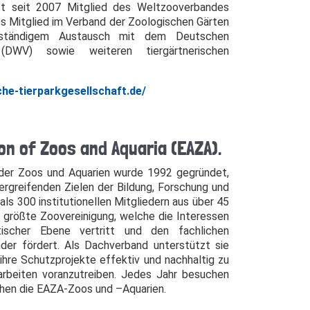
st seit 2007 Mitglied des Weltzooverbandes
es Mitglied im Verband der Zoologischen Gärten
 ständigem Austausch mit dem Deutschen
 (DWV) sowie weiteren tiergärtnerischen
he-tierparkgesellschaft.de/
on of Zoos and Aquaria (EAZA).
 der Zoos und Aquarien wurde 1992 gegründet,
rgreifenden Zielen der Bildung, Forschung und
ls 300 institutionellen Mitgliedern aus über 45
 größte Zoovereinigung, welche die Interessen
tischer Ebene vertritt und den fachlichen
der fördert. Als Dachverband unterstützt sie
ihre Schutzprojekte effektiv und nachhaltig zu
arbeiten voranzutreiben. Jedes Jahr besuchen
chen die EAZA-Zoos und –Aquarien.