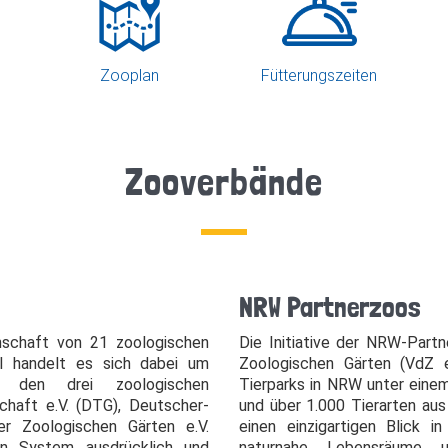
Zooplan
Fütterungszeiten
Zooverbände
NRW Partnerzoos
schaft von 21 zoologischen
Die Initiative der NRW-Partn
ell handelt es sich dabei um
Zoologischen Gärten (VdZ 
us den drei zoologischen
Tierparks in NRW unter eine
chaft e.V. (DTG), Deutscher-
und über 1.000 Tierarten au
r Zoologischen Gärten e.V.
einen einzigartigen Blick i
en System ausdrücklich und
naturnahe Lebensräume u