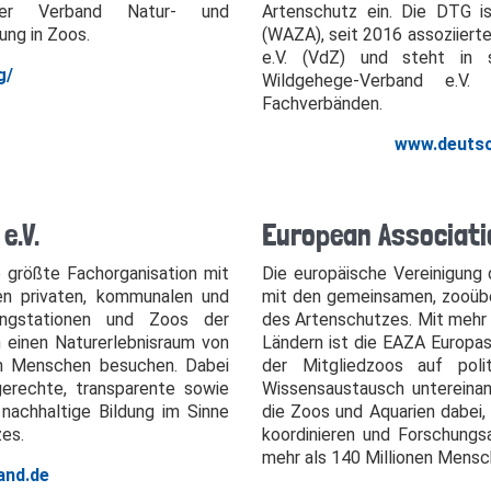
der Verband Natur- und
Artenschutz ein. Die DTG i
ung in Zoos.
(WAZA), seit 2016 assoziiert
e.V. (VdZ) und steht in
g/
Wildgehege-Verband e.V.
Fachverbänden.
www.deutsc
e.V.
European Associati
 größte Fachorganisation mit
Die europäische Vereinigung
ten privaten, kommunalen und
mit den gemeinsamen, zooübe
fangstationen und Zoos der
des Artenschutzes. Mit mehr a
 einen Naturerlebnisraum von
Ländern ist die EAZA Europas
nen Menschen besuchen. Dabei
der Mitgliedzoos auf poli
erechte, transparente sowie
Wissensaustausch untereinan
nachhaltige Bildung im Sinne
die Zoos und Aquarien dabei, 
zes.
koordinieren und Forschungs
mehr als 140 Millionen Mens
and.de