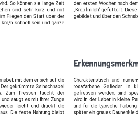
ird. So können sie lange Zeit
den ersten Wochen nach dem
ehen sind sehr kurz und mit
„Kropfmilch“ gefüttert. Diese
m Fliegen den Start über der
gebildet und über den Schna
 km/h schnell sein und ganze
Erkennungsmerkm
nabel, mit dem er sich auf die
Charakteristisch und name
. Der gekrümmte Seihschnabel
rosafarbene Gefieder. In 
es. Zum Fressen taucht der
gefressen werden, sind spez
 und saugt es mit ihrer Zunge
wird in der Leber in kleine Pa
 wieder leicht und drückt die
und für die typische Färbung
raus. Die feste Nahrung bleibt
später ein graues Daunenkleid