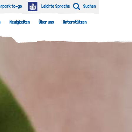
erpark to-go
Leichte Sprache
Suchen
m
Neuigkeiten
Über uns
Unterstützen