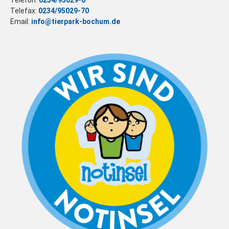
Telefon:
0234/95029-0
Telefax:
0234/95029-70
Email:
info@tierpark-bochum.de