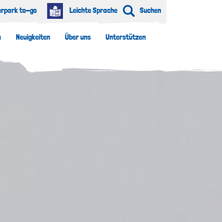
erpark to-go
Leichte Sprache
Suchen
m
Neuigkeiten
Über uns
Unterstützen