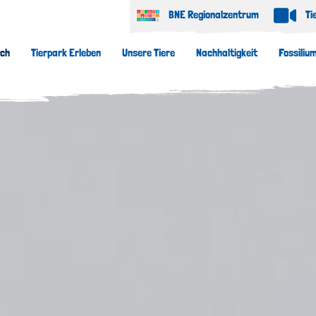
BNE Regionalzentrum
Ti
uch
Tierpark Erleben
Unsere Tiere
Nachhaltigkeit
Fossiliu