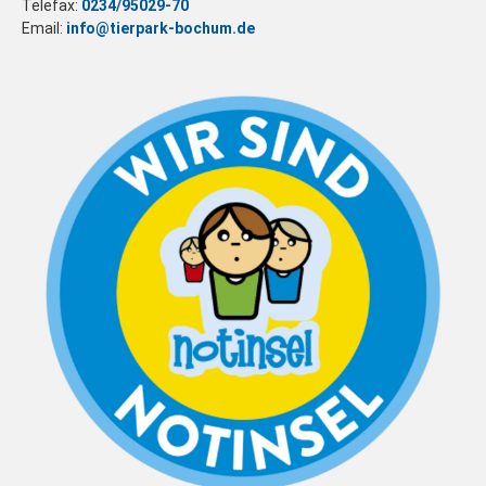
Telefax:
0234/95029-70
Email:
info@tierpark-bochum.de