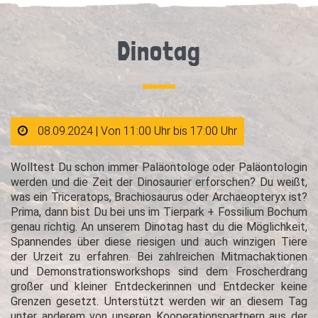
Dinotag
08.09.2024 | Von 11:00 Uhr bis 17:00 Uhr
Wolltest Du schon immer Paläontologe oder Paläontologin
werden und die Zeit der Dinosaurier erforschen? Du weißt,
was ein Triceratops, Brachiosaurus oder Archaeopteryx ist?
Prima, dann bist Du bei uns im Tierpark + Fossilium Bochum
genau richtig. An unserem Dinotag hast du die Möglichkeit,
Spannendes über diese riesigen und auch winzigen Tiere
der Urzeit zu erfahren. Bei zahlreichen Mitmachaktionen
und Demonstrationsworkshops sind dem Froscherdrang
großer und kleiner Entdeckerinnen und Entdecker keine
Grenzen gesetzt. Unterstützt werden wir an diesem Tag
unter anderem von unseren Kooperationspartnern aus der