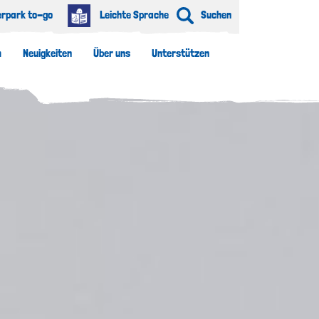
erpark to-go
Leichte Sprache
Suchen
m
Neuigkeiten
Über uns
Unterstützen