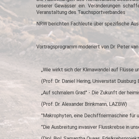
unserer Gewässer ein. Veränderungen schaff
Veranstaltung des Tauchsportverbandes
NRW berichten Fachleute über spezifische Aus
Vortragsprogramm moderiert von Dr. Peter va
„Wie wirkt sich der Klimawandel auf Flüsse u
(Prof. Dr. Daniel Hering, Universität Duisburg 
„Auf schmalem Grad° - Die Zukunft der heimisc
(Prof. Dr. Alexander Brinkmann, LAZBW)
"Makrophyten, eine Dechiffriermaschine für 
"Die Ausbreitung invasiver Flusskrebse in uns
(Dipl. Biol. Samantha Quaas, Edelkrebsprojek