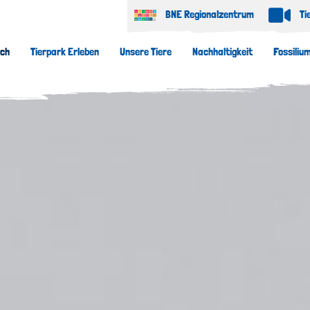
BNE Regionalzentrum
Ti
uch
Tierpark Erleben
Unsere Tiere
Nachhaltigkeit
Fossiliu