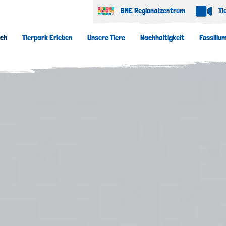
BNE Regionalzentrum
Ti
uch
Tierpark Erleben
Unsere Tiere
Nachhaltigkeit
Fossiliu