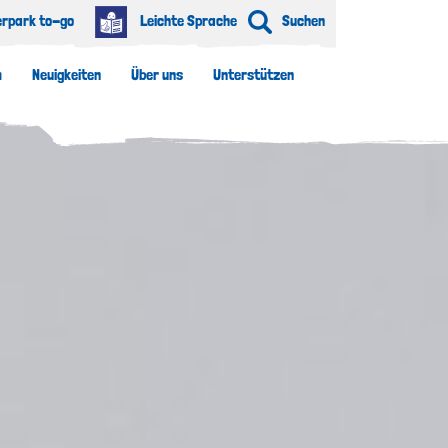
erpark to-go
Leichte Sprache
Suchen
m
Neuigkeiten
Über uns
Unterstützen