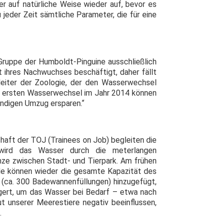
er auf natürliche Weise wieder auf, bevor es
eder Zeit sämtliche Parameter, die für eine
 Gruppe der Humboldt-Pinguine ausschließlich
t ihres Nachwuchses beschäftigt, daher fällt
leiter der Zoologie, der den Wasserwechsel
m ersten Wasserwechsel im Jahr 2014 können
ändigen Umzug ersparen.“
haft der TOJ (Trainees on Job) begleiten die
 wird das Wasser durch die meterlangen
ze zwischen Stadt- und Tierpark. Am frühen
nde können wieder die gesamte Kapazität des
 (ca. 300 Badewannenfüllungen) hinzugefügt,
agert, um das Wasser bei Bedarf – etwa nach
t unserer Meerestiere negativ beeinflussen,
.