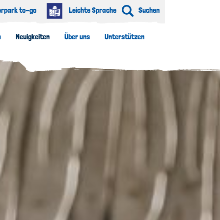
erpark to-go
Leichte Sprache
Suchen
m
Neuigkeiten
Über uns
Unterstützen