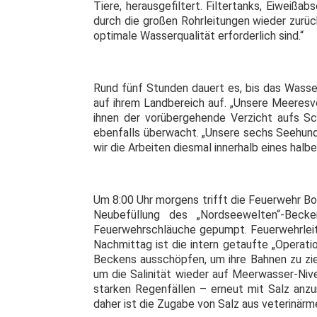
Tiere, herausgefiltert. Filtertanks, Eiweiß
durch die großen Rohrleitungen wieder zurü
optimale Wasserqualität erforderlich sind.“
Rund fünf Stunden dauert es, bis das Wasser
auf ihrem Landbereich auf. „Unsere Meeresvö
ihnen der vorübergehende Verzicht aufs Sc
ebenfalls überwacht. „Unsere sechs Seehun
wir die Arbeiten diesmal innerhalb eines ha
Um 8:00 Uhr morgens trifft die Feuerwehr Bo
Neubefüllung des „Nordseewelten“-Beck
Feuerwehrschläuche gepumpt. Feuerwehrleit
Nachmittag ist die intern getaufte „Operat
Beckens ausschöpfen, um ihre Bahnen zu zie
um die Salinität wieder auf Meerwasser-Niv
starken Regenfällen – erneut mit Salz anzu
daher ist die Zugabe von Salz aus veterinärmed