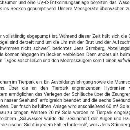
abschäumer und eine UV-C-Entkeimungsanlage bereiten das Wass
ck ins Becken gepumpt wird. Unsere Messgeräte überwachen zu j
 vollständig abgepumpt ist. Während dieser Zeit hält sich die
gel sind derzeit rund um die Uhr mit der Brut und der Aufzuch
hwimmen nicht schwer“, berichtet Jens Stirnberg, Abteilungs
de können hingegen im Becken verbleiben. Denn anders als bei
lben Tages abschließen und den Meeressäugern somit einen aufw
chum im Tierpark ein. Ein Ausbildungslehrgang sowie die Mannsc
ens. Über die an den Tierpark angrenzenden Hydranten
ern ermöglichen das Verlegen der Schläuche über die Zaungren
ion nasser Seehund“ erfolgreich beendet und die sechs Seehu
hen. Der frisch befüllten Anlage wird anschließend 60 m³ Sole
eau zu bringen. Weitere 20 m³ Sole werden im Tierpark eingel
reichern. „Süßwasser würde die Gesundheit der Augen und Hau
izinischer Sicht in jedem Fall erforderlich“, weiß Jens Stirnberg