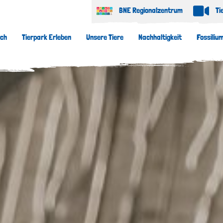
BNE Regionalzentrum
Ti
uch
Tierpark Erleben
Unsere Tiere
Nachhaltigkeit
Fossiliu