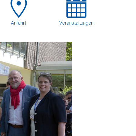
Anfahrt
Veranstaltungen