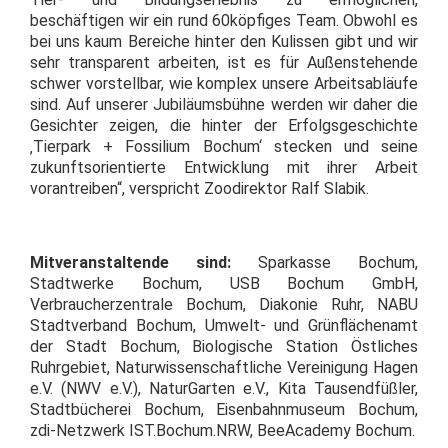
beschäftigen wir ein rund 60köpfiges Team. Obwohl es
bei uns kaum Bereiche hinter den Kulissen gibt und wir
sehr transparent arbeiten, ist es für Außenstehende
schwer vorstellbar, wie komplex unsere Arbeitsabläufe
sind. Auf unserer Jubiläumsbühne werden wir daher die
Gesichter zeigen, die hinter der Erfolgsgeschichte
‚Tierpark + Fossilium Bochum‘ stecken und seine
zukunftsorientierte Entwicklung mit ihrer Arbeit
vorantreiben“, verspricht Zoodirektor Ralf Slabik.
Mitveranstaltende sind:
Sparkasse Bochum,
Stadtwerke Bochum, USB Bochum GmbH,
Verbraucherzentrale Bochum, Diakonie Ruhr, NABU
Stadtverband Bochum, Umwelt- und Grünflächenamt
der Stadt Bochum, Biologische Station Östliches
Ruhrgebiet, Naturwissenschaftliche Vereinigung Hagen
e.V. (NWV e.V.), NaturGarten e.V., Kita Tausendfüßler,
Stadtbücherei Bochum, Eisenbahnmuseum Bochum,
zdi-Netzwerk IST.Bochum.NRW, BeeAcademy Bochum.