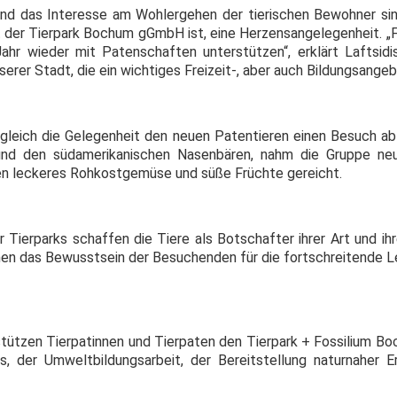
d das Interesse am Wohlergehen der tierischen Bewohner sind 
der Tierpark Bochum gGmbH ist, eine Herzensangelegenheit. „Für
ahr wieder mit Patenschaften unterstützen“, erklärt Laftsid
nserer Stadt, die ein wichtiges Freizeit-, aber auch Bildungsange
gleich die Gelegenheit den neuen Patentieren einen Besuch abz
 und den südamerikanischen Nasenbären, nahm die Gruppe neug
n leckeres Rohkostgemüse und süße Früchte gereicht.
Tierparks schaffen die Tiere als Botschafter ihrer Art und ih
en das Bewusstsein der Besuchenden für die fortschreitende Le
ützen Tierpatinnen und Tierpaten den Tierpark + Fossilium Boc
s, der Umweltbildungsarbeit, der Bereitstellung naturnaher 