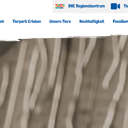
BNE Regionalzentrum
Ti
uch
Tierpark Erleben
Unsere Tiere
Nachhaltigkeit
Fossiliu