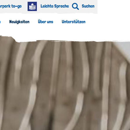
erpark to-go
Leichte Sprache
Suchen
m
Neuigkeiten
Über uns
Unterstützen