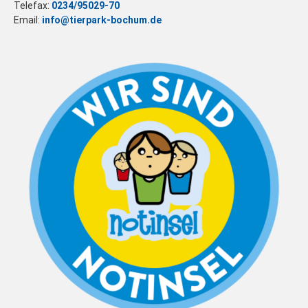
Telefax:
0234/95029-70
Email:
info@tierpark-bochum.de