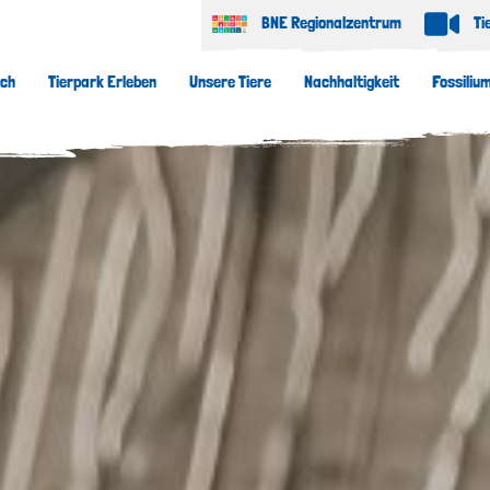
BNE Regionalzentrum
Ti
uch
Tierpark Erleben
Unsere Tiere
Nachhaltigkeit
Fossiliu