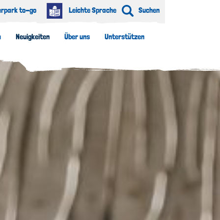
erpark to-go
Leichte Sprache
Suchen
m
Neuigkeiten
Über uns
Unterstützen