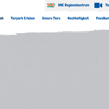
BNE Regionalzentrum
Ti
uch
Tierpark Erleben
Unsere Tiere
Nachhaltigkeit
Fossiliu