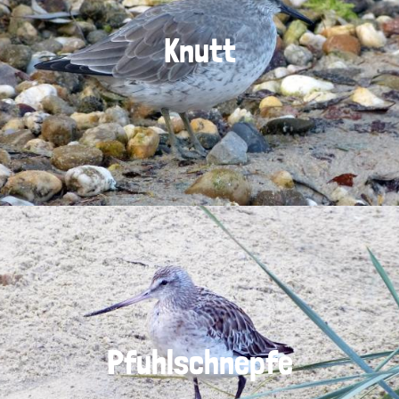
Knutt
Pfuhlschnepfe