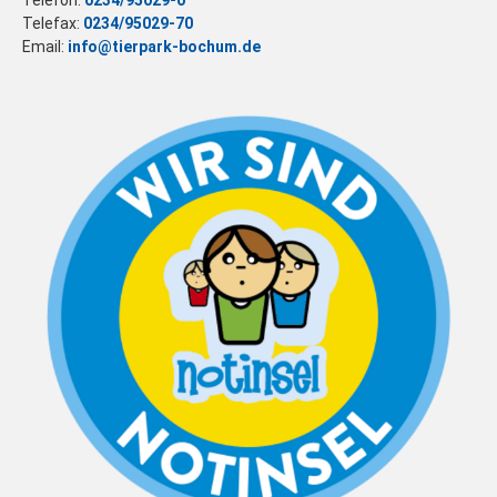
Telefon:
0234/95029-0
Telefax:
0234/95029-70
Email:
info@tierpark-bochum.de